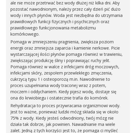
ale nie może przetrwać bez wody dłużej niż kilka dni. Aby
pozostać nawodnionym, należy przez cały dzień pić dużo
wody i innych płynów. Woda jest niezbędna do utrzymania
prawidłowych funkcji fizycznych i psychicznych oraz
prawidłowego funkcjonowania metabolizmu
komórkowego.
Pomaga w zmniejszeniu pragnienia, zwiększa poziom
energii oraz zmniejsza zaparcia i kamienie nerkowe. Picie
wystarczającej ilości płynów pomaga również w trawieniu,
zwiększając produkcję śliny i poprawiając ruchy jelit.
Pomaga również w walce z infekcjami dróg moczowych,
infekcjami skóry, zespołem przewlekłego zmęczenia,
cukrzycą typu 1 i osteoporozą m.in. Nawodnienie to
proces uzupełniania wody traconej wraz z potem,
moczem i oddychaniem. Kiedy pijesz wodę, dostaje się
ona do krwiobiegu i ostatecznie trafia do komórek.
Rehydratacja to proces przywracania organizmowi wody.
Jest to ważne, ponieważ ludzki mózg składa się w około
75% z wody. Kiedy jesteś odwodniony, twój mózg nie
działa tak dobrze, jak powinien. Nawadnianie ma wiele
zalet. Jedną z tych korzyści jest to, że pomaga ci myśleć